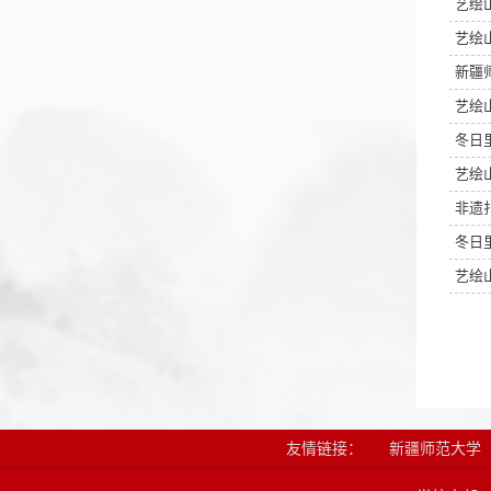
艺绘
艺绘
新疆
艺绘
冬日
艺绘
非遗
冬日
艺绘
友情链接：
新疆师范大学