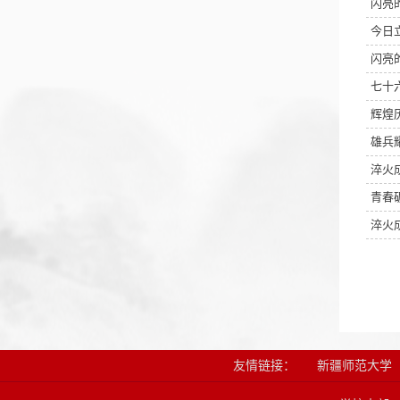
闪亮
今日
闪亮
七十
辉煌
雄兵
淬火
青春
淬火
友情链接：
新疆师范大学