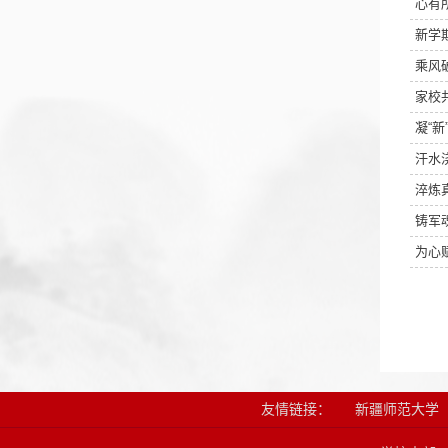
心有
新学期
乘风
家校
凝“
汗水
淬炼
铸军
为心
友情链接：
新疆师范大学