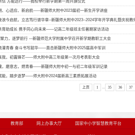
所信 方能远行——我校举行新学期第一周升旗仪式
、心适应、新启航------新疆师大附中2023届初一新生开学讲座
破浪今启航，立志笃行谱华章--新疆师大附中2023--2024学年开学典礼暨庆祝
共育助成长 携手同心向未来——记高二年级班主任暑期家访活动
新”聚力，逐梦前行 ---新疆师范大学附属中学召开新学期教职工大会
浇灌青春 奋斗书写韶华——直击新疆师大附中2025届高中军训
真我，初露锋芒——师大附中高三年级第一次月考表彰大会
魂，磨意志，燃青春——新疆师大附中初一与初二年级军训记录
赋能，踏步逐梦——师大附中2024届新高三素质拓展活动
...
上页
1
35
36
37
教育部
网上办事大厅
国家中小学智慧教育平台